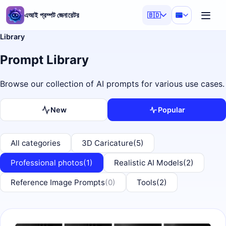
এআই প্রম্পট জেনারেটর
🇧🇩
Library
Prompt Library
Browse our collection of AI prompts for various use cases.
New
Popular
All categories
3D Caricature
(5)
Professional photos
(1)
Realistic AI Models
(2)
Reference Image Prompts
(0)
Tools
(2)