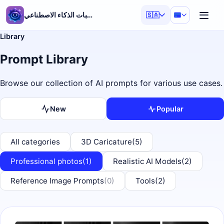
مولد مطالبات الذكاء الاصطناعي
🇸🇦
Library
Prompt Library
Browse our collection of AI prompts for various use cases.
New
Popular
All categories
3D Caricature
(5)
Professional photos
(1)
Realistic AI Models
(2)
Reference Image Prompts
(0)
Tools
(2)