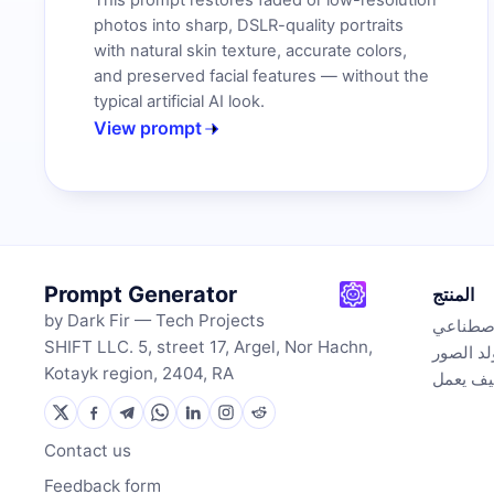
This prompt restores faded or low-resolution
photos into sharp, DSLR-quality portraits
with natural skin texture, accurate colors,
and preserved facial features — without the
typical artificial AI look.
View prompt
Prompt Generator
المنتج
by Dark Fir — Tech Projects
لاصطناعي
SHIFT LLC. 5, street 17, Argel, Nor Hachn,
د الصور
Kotayk region, 2404, RA
يف يعمل
Contact us
Feedback form