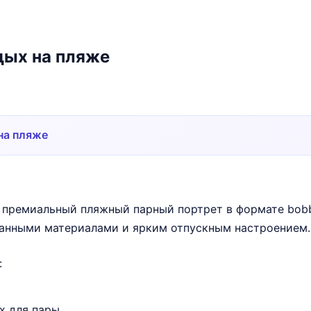
дых на пляже
на пляже
 премиальный пляжный парный портрет в формате bob
анными материалами и ярким отпускным настроением.
:
х для пары