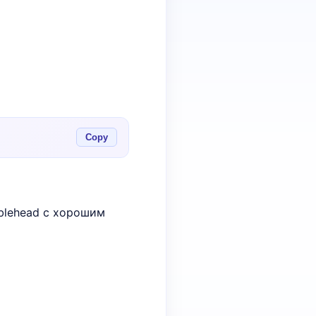
Copy
blehead с хорошим