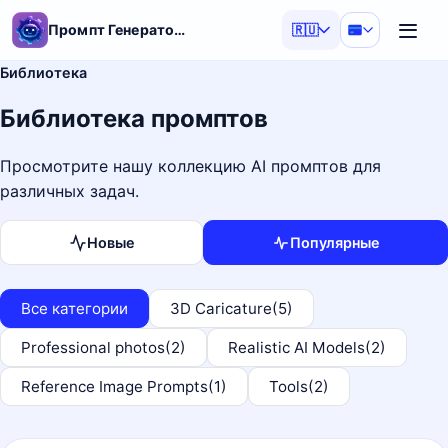
Промпт Генератор – Prompt Generator
🇷🇺
Библиотека
Библиотека промптов
Просмотрите нашу коллекцию AI промптов для
различных задач.
Новые
Популярные
Все категории
3D Caricature
(5)
Professional photos
(2)
Realistic AI Models
(2)
Reference Image Prompts
(1)
Tools
(2)