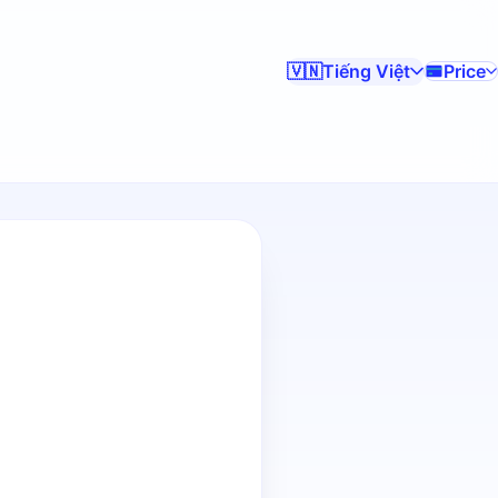
Tiếng Việt
Price
🇻🇳