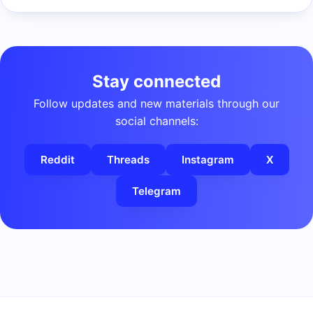
Stay connected
Follow updates and new materials through our
social channels:
Reddit
Threads
Instagram
X
Telegram