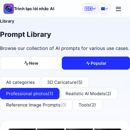
Trình tạo lời nhắc AI
🇻🇳
Library
Prompt Library
Browse our collection of AI prompts for various use cases.
New
Popular
All categories
3D Caricature
(5)
Professional photos
(1)
Realistic AI Models
(2)
Reference Image Prompts
(0)
Tools
(2)