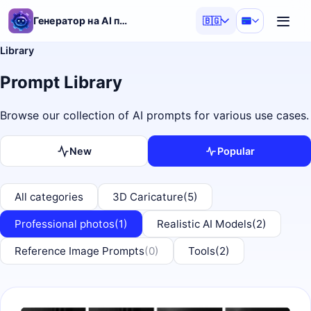
Генератор на AI подсказки
🇧🇬
Library
Prompt Library
Browse our collection of AI prompts for various use cases.
New
Popular
All categories
3D Caricature
(5)
Professional photos
(1)
Realistic AI Models
(2)
Reference Image Prompts
(0)
Tools
(2)