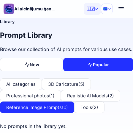
AI aicinājumu ģenerators
🇱🇻
Library
Prompt Library
Browse our collection of AI prompts for various use cases.
New
Popular
All categories
3D Caricature
(5)
Professional photos
(1)
Realistic AI Models
(2)
Reference Image Prompts
(0)
Tools
(2)
No prompts in the library yet.