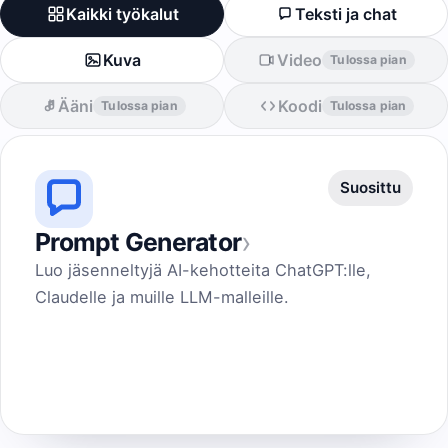
Kaikki työkalut
Teksti ja chat
Kuva
Video
Tulossa pian
Ääni
Koodi
Tulossa pian
Tulossa pian
Suosittu
›
Prompt Generator
Luo jäsenneltyjä AI-kehotteita ChatGPT:lle,
Claudelle ja muille LLM-malleille.