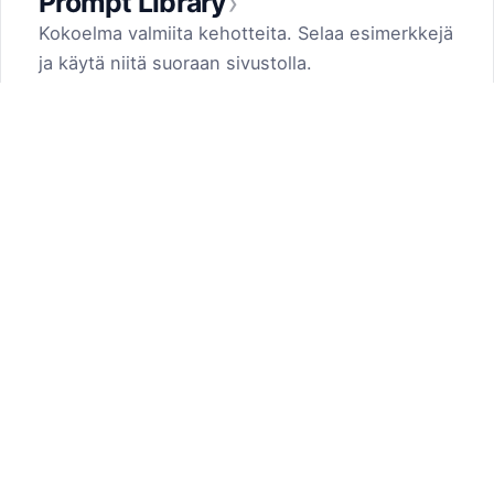
›
Prompt Library
Kokoelma valmiita kehotteita. Selaa esimerkkejä
ja käytä niitä suoraan sivustolla.
Prompt Generator
by Dark Fir — Tech Projects
SHIFT LLC. 5, street 17, Argel, Nor Hachn,
Kotayk region, 2404, RA
Contact us