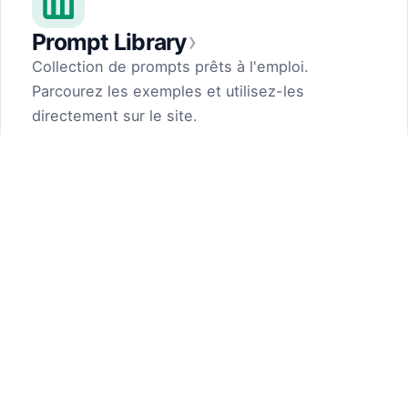
›
Prompt Library
Collection de prompts prêts à l'emploi.
Parcourez les exemples et utilisez-les
directement sur le site.
Prompt Generator
by Dark Fir — Tech Projects
SHIFT LLC. 5, street 17, Argel, Nor Hachn,
Kotayk region, 2404, RA