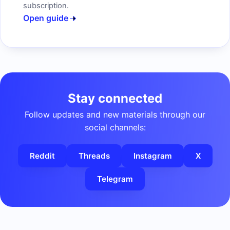
subscription.
Open guide
Stay connected
Follow updates and new materials through our
social channels:
Reddit
Threads
Instagram
X
Telegram