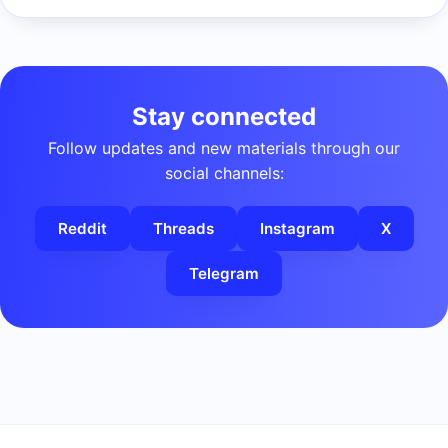
Stay connected
Follow updates and new materials through our
social channels:
Reddit
Threads
Instagram
X
Telegram