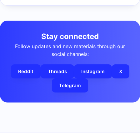
Stay connected
Follow updates and new materials through our
social channels:
Reddit
Threads
Instagram
X
Telegram