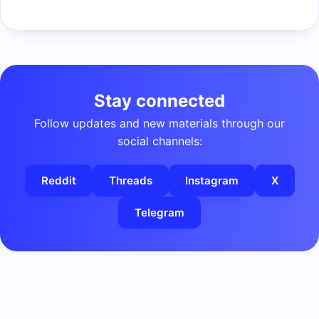
Stay connected
Follow updates and new materials through our
social channels:
Reddit
Threads
Instagram
X
Telegram