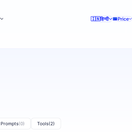
क
हिन्दी
Price
🇮🇳
 Prompts
(0)
Tools
(2)