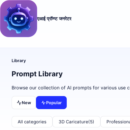
एआई प्रॉम्प्ट जनरेटर
Library
Prompt Library
Browse our collection of AI prompts for various use c
New
Popular
All categories
3D Caricature
(5)
Profession