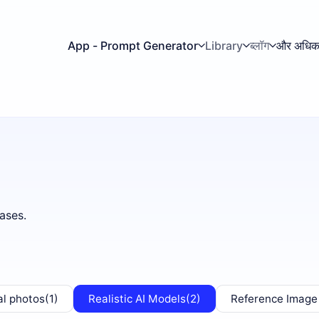
App - Prompt Generator
Library
ब्लॉग
और अधि
ases.
al photos
(1)
Realistic AI Models
(2)
Reference Image